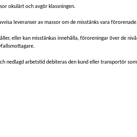
sor okulärt och avgör klassningen.
t avvisa leveranser av massor om de misstänks vara förorenade,
håller, eller kan misstänkas innehålla, föroreningar över de n
vfallsmottagare.
och nedlagd arbetstid debiteras den kund eller transportör so