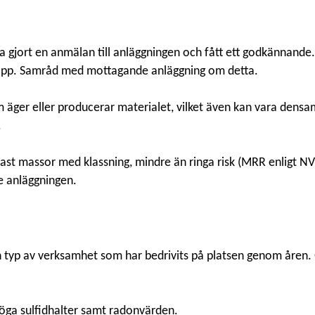
a gjort en anmälan till anläggningen och fått ett godkännande
 etapp. Samråd med mottagande anläggning om detta.
 äger eller producerar materialet, vilket även kan vara dens
.
ast massor med klassning, mindre än ringa risk (MRR enligt N
e anläggningen.
den typ av verksamhet som har bedrivits på platsen genom åren
öga sulfidhalter samt radonvärden.