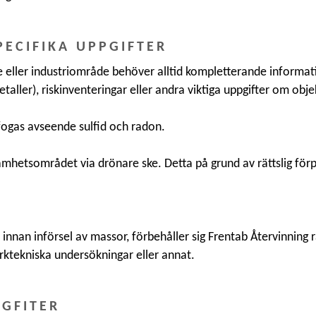
PECIFIKA UPPGIFTER
ller industriområde behöver alltid kompletterande informatio
etaller), riskinventeringar eller andra viktiga uppgifter om obje
fogas avseende sulfid och radon.
mhetsområdet via drönare ske. Detta på grund av rättslig förpli
nnan införsel av massor, förbehåller sig Frentab Återvinning 
rktekniska undersökningar eller annat.
PGFITER